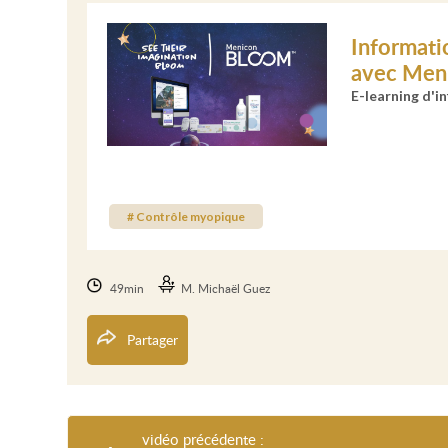
Informati
avec Men
E-learning d'i
# Contrôle myopique
49min
M. Michaël Guez
Partager
vidéo précédente :