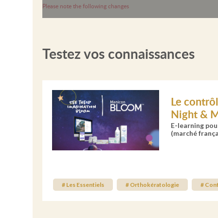
Please note the following changes
Testez vos connaissances
Le contrô
Night & 
E-learning po
(marché frança
# Les Essentiels
# Orthokératologie
# Con