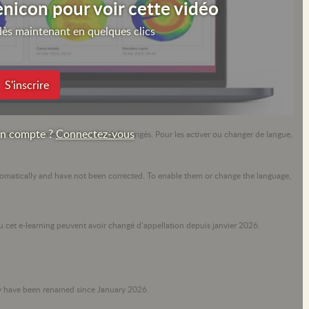
icon pour voir cette vidéo
ès maintenant en quelques clics
S'inscrire
un compte ?
Connectez-vous
s automatiquement et n’ont pas été corrigés. Pour les activer ou changer de langue,
automatically and have not been corrected. To enable them or change the language,
ou cet e-learning peuvent avoir changé d’appellation depuis janvier 2026.
ay have been renamed since January 2026.