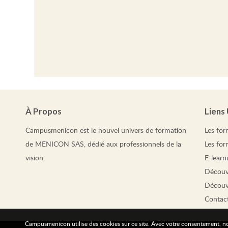
À Propos
Liens 
Campusmenicon est le nouvel univers de formation
Les
for
de MENICON SAS, dédié aux professionnels de la
Les
for
vision.
E-learn
Découv
Découv
Contac
Campusmenicon utilise des cookies sur ce site. Avec votre consentement, nous 