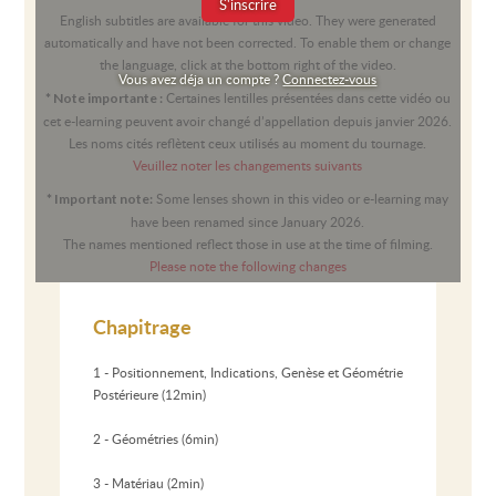
S'inscrire
English subtitles are available for this video. They were generated
automatically and have not been corrected. To enable them or change
the language, click at the bottom right of the video.
Vous avez déja un compte ?
Connectez-vous
Certaines lentilles présentées dans cette vidéo ou
* Note importante :
cet e-learning peuvent avoir changé d’appellation depuis janvier 2026.
Les noms cités reflètent ceux utilisés au moment du tournage.
Veuillez noter les changements suivants
Some lenses shown in this video or e-learning may
* Important note:
have been renamed since January 2026.
The names mentioned reflect those in use at the time of filming.
Please note the following changes
Chapitrage
1 - Positionnement, Indications, Genèse et Géométrie
Postérieure (12min)
2 - Géométries (6min)
3 - Matériau (2min)