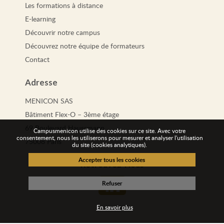
Les
formations
à distance
E-learning
Découvrir notre campus
Découvrez notre équipe de formateurs
Contact
Adresse
MENICON SAS
Bâtiment Flex-O – 3ème étage
69 Boulevard Haussmann
Campusmenicon utilise des cookies sur ce site. Avec votre
consentement, nous les utiliserons pour mesurer et analyser l'utilisation
75008 Paris
du site (cookies analytiques).
Retrouvez-Nous
En savoir plus