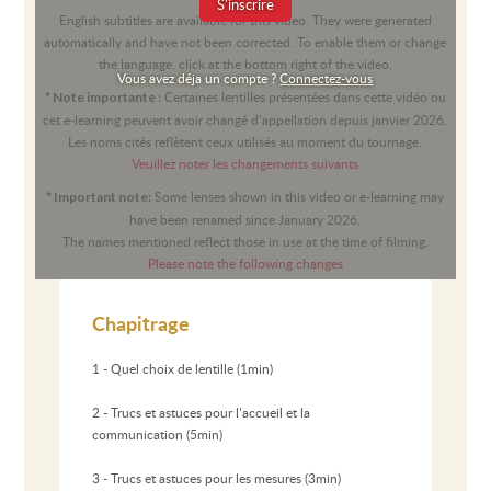
S'inscrire
English subtitles are available for this video. They were generated
automatically and have not been corrected. To enable them or change
the language, click at the bottom right of the video.
Vous avez déja un compte ?
Connectez-vous
Certaines lentilles présentées dans cette vidéo ou
* Note importante :
cet e-learning peuvent avoir changé d’appellation depuis janvier 2026.
Les noms cités reflètent ceux utilisés au moment du tournage.
Veuillez noter les changements suivants
Some lenses shown in this video or e-learning may
* Important note:
have been renamed since January 2026.
The names mentioned reflect those in use at the time of filming.
Please note the following changes
Chapitrage
1 - Quel choix de lentille (1min)
2 - Trucs et astuces pour l’accueil et la
communication (5min)
3 - Trucs et astuces pour les mesures (3min)