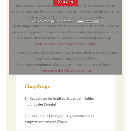
S'inscrire
English subtitles are available for this video. They were generated
automatically and have not been corrected. To enable them or change
the language, click at the bottom right of the video.
Vous avez déja un compte ?
Connectez-vous
Certaines lentilles présentées dans cette vidéo ou
* Note importante :
cet e-learning peuvent avoir changé d’appellation depuis janvier 2026.
Les noms cités reflètent ceux utilisés au moment du tournage.
Veuillez noter les changements suivants
Some lenses shown in this video or e-learning may
* Important note:
have been renamed since January 2026.
The names mentioned reflect those in use at the time of filming.
Please note the following changes
Chapitrage
1 - Rappels sur les lentilles rigides perméables
multifocales (16min)
2 - Cas clinique Presbytie – Hypermétropie et
astigmatisme inverse (7min)