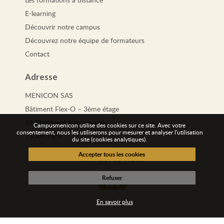
E-learning
Découvrir notre campus
Découvrez notre équipe de formateurs
Contact
Adresse
MENICON SAS
Bâtiment Flex-O – 3ème étage
69 Boulevard Haussmann
Campusmenicon utilise des cookies sur ce site. Avec votre
consentement, nous les utiliserons pour mesurer et analyser l'utilisation
75008 Paris
du site (cookies analytiques).
Retrouvez-Nous
En savoir plus