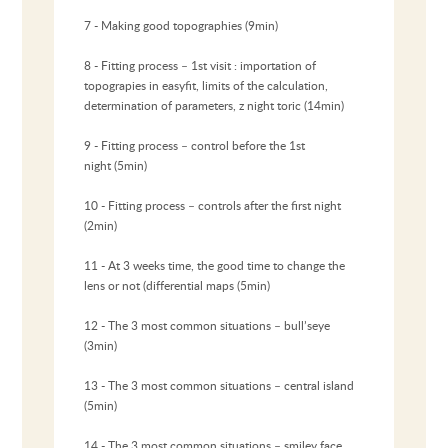
7 - Making good topographies (9min)
8 - Fitting process – 1st visit : importation of
topograpies in easyfit, limits of the calculation,
determination of parameters, z night toric (14min)
9 - Fitting process – control before the 1st
night (5min)
10 - Fitting process – controls after the first night
(2min)
11 - At 3 weeks time, the good time to change the
lens or not (differential maps (5min)
12 - The 3 most common situations – bull’seye
(3min)
13 - The 3 most common situations – central island
(5min)
14 - The 3 most common situations – smiley face