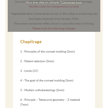
Les noms cités reflètent ceux utilisés au moment du tournage.
Vous avez déja un compte ?
Connectez-vous
Veuillez noter les changements suivants
Some lenses shown in this video or e-learning may
* Important note:
have been renamed since January 2026.
The names mentioned reflect those in use at the time of filming.
Please note the following changes
Chapitrage
1 - Principles of the corneal molding (2min)
2 - Patient selection (3min)
3 - Limits (13’)
4 - The goal of the corneal molding (3min)
5 - Modern orthokeratology (2min)
6 - Principle – Tetracurve geometry – Z material
(7min)