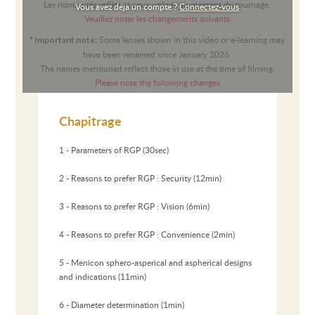
Les noms cités reflètent ceux utilisés au moment du tournage.
Vous avez déja un compte ?
Connectez-vous
Veuillez noter les changements suivants
Some lenses shown in this video or e-learning may
* Important note:
have been renamed since January 2026.
The names mentioned reflect those in use at the time of filming.
Please note the following changes
Chapitrage
1 - Parameters of RGP (30sec)
2 - Reasons to prefer RGP : Security (12min)
3 - Reasons to prefer RGP : Vision (6min)
4 - Reasons to prefer RGP : Convenience (2min)
5 - Menicon sphero-asperical and aspherical designs
and indications (11min)
6 - Diameter determination (1min)