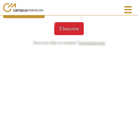
participer au quizz
revenir à la liste
Créer votre compte dès maintenant en quelques clics
S'inscrire
Vous avez déja un compte ?
Connectez-vous