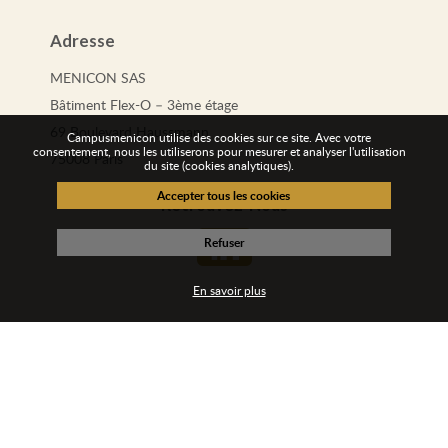
Adresse
MENICON SAS
Bâtiment Flex-O – 3ème étage
69 Boulevard Haussmann
Campusmenicon utilise des cookies sur ce site. Avec votre
consentement, nous les utiliserons pour mesurer et analyser l'utilisation
75008 Paris
du site (cookies analytiques).
Retrouvez-Nous
En savoir plus
© 2018 Campus Menicon
CONDITIONS D'UTILISATION
MENTION LEGALES