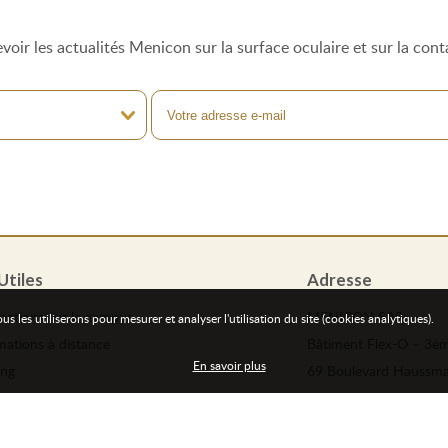
voir les actualités Menicon sur la surface oculaire et sur la cont
Utiles
Adresse
mations
sur le campus
MENICON SAS
les utiliserons pour mesurer et analyser l'utilisation du site (cookies analytiques).
mations
à distance
Bâtiment Flex-O – 3èm
En savoir plus
ing
69 Boulevard Haussm
rir notre campus
75008 Paris
rez notre équipe de formateurs