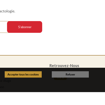
actologie.
Retrouvez-Nous
e étage
ann