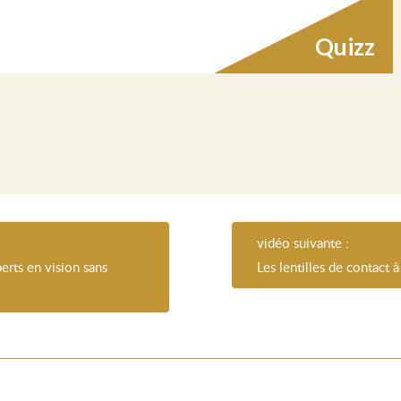
Quizz
vidéo suivante :
erts en vision sans
Les lentilles de contact à