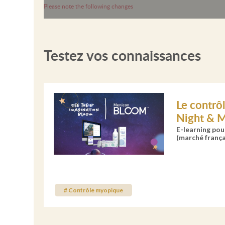
Please note the following changes
Testez vos connaissances
Le contrô
Night & 
E-learning po
(marché frança
# Contrôle myopique