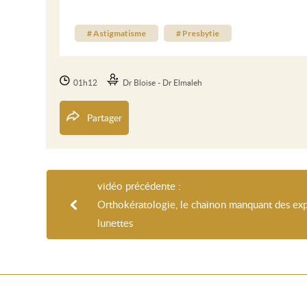
# Astigmatisme
# Presbytie
01h12
Dr Bloise - Dr Elmaleh
Partager
vidéo précédente :
Orthokératologie, le chainon manquant des exp
lunettes