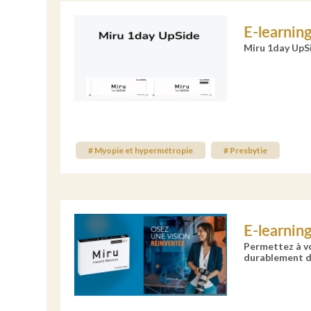
E-learnin
Miru 1day UpSi
# Myopie et hypermétropie
# Presbytie
E-learnin
Permettez à vo
durablement de