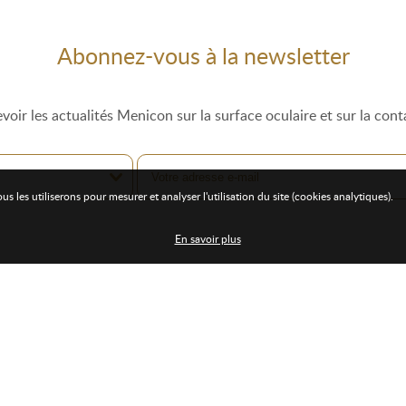
Abonnez-vous à la newsletter
voir les actualités Menicon sur la surface oculaire et sur la cont
les utiliserons pour mesurer et analyser l'utilisation du site (cookies analytiques).
En savoir plus
Utiles
Adresse
mations
sur le campus
MENICON SAS
mations
à distance
Bâtiment Flex-O – 3èm