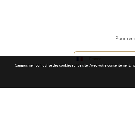
Pour rece
Campusmenicon utilise des cookies sur ce site. Avec votre consentement, nous 
À Propos
Liens 
Campusmenicon est le nouvel univers de formation
Les
for
de MENICON SAS, dédié aux professionnels de la
Les
for