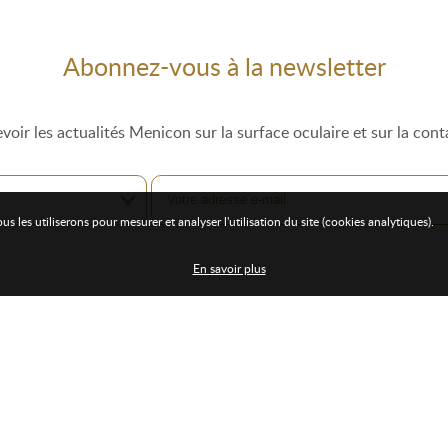
Abonnez-vous à la newsletter
voir les actualités Menicon sur la surface oculaire et sur la cont
les utiliserons pour mesurer et analyser l'utilisation du site (cookies analytiques).
En savoir plus
Utiles
Adresse
mations
sur le campus
MENICON SAS
mations
à distance
Bâtiment Flex-O – 3èm