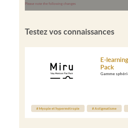
Please note the following changes
Testez vos connaissances
E-learnin
Pack
Gamme sphériq
# Myopie et hypermétropie
# Astigmatisme