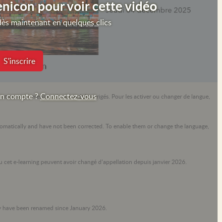
icon pour voir cette vidéo
ès maintenant en quelques clics
S'inscrire
un compte ?
Connectez-vous
s automatiquement et n’ont pas été corrigés. Pour les activer ou changer de langue,
automatically and have not been corrected. To enable them or change the language,
ou cet e-learning peuvent avoir changé d’appellation depuis janvier 2026.
ay have been renamed since January 2026.