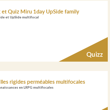
g et Quiz Miru 1day UpSide family
de et UpSide multifocal
Quizz
lles rigides perméables multifocales
nnaissances en LRPG multifocales