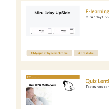
E-learnin
Miru 1day UpSi
# Myopie et hypermétropie
# Presbytie
Quiz Lenti
Testez vos co