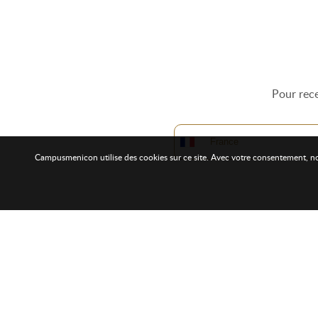
Pour rece
Campusmenicon utilise des cookies sur ce site. Avec votre consentement, nous 
À Propos
Liens 
Campusmenicon est le nouvel univers de formation
Les
for
de MENICON SAS, dédié aux professionnels de la
Les
for