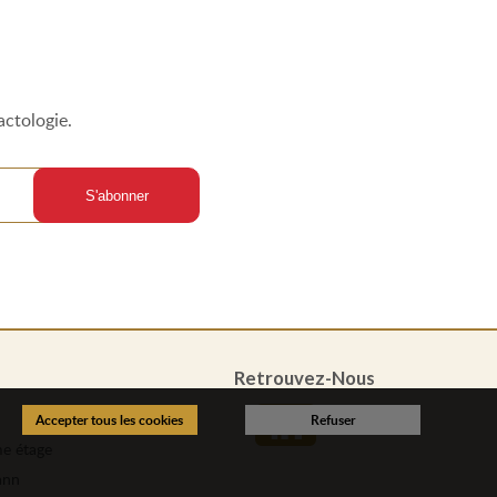
actologie.
Retrouvez-Nous
e étage
ann