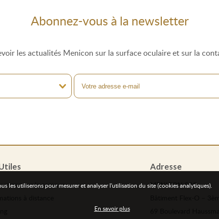
Abonnez-vous à la newsletter
voir les actualités Menicon sur la surface oculaire et sur la cont
Utiles
Adresse
mations
sur le campus
MENICON SAS
les utiliserons pour mesurer et analyser l'utilisation du site (cookies analytiques).
mations
à distance
Bâtiment Flex-O – 3èm
En savoir plus
ing
69 Boulevard Haussm