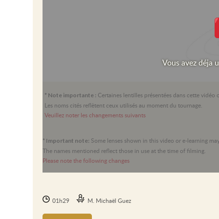
Vous avez déja 
Certaines lentilles présentées dans cette vidéo 
* Note importante :
Les noms cités reflètent ceux utilisés au moment du tournage.
Veuillez noter les changements suivants
Some lenses shown in this video or e-learning m
* Important note:
The names mentioned reflect those in use at the time of filming.
Please note the following changes
01h29
M. Michaël Guez