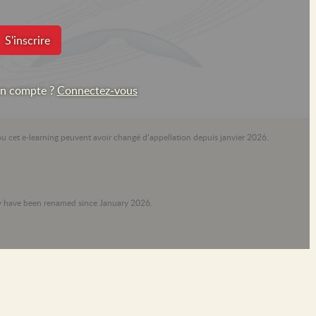
S'inscrire
un compte ?
Connectez-vous
ou cet e-learning peuvent avoir changé d’appellation depuis janvier 2026.
ay have been renamed since January 2026.