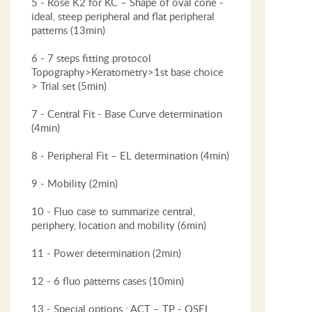
5 - Rose K2 for KC – Shape of oval cone -
ideal, steep peripheral and flat peripheral
patterns (13min)
6 - 7 steps fitting protocol
Topography>Keratometry>1st base choice
> Trial set (5min)
7 - Central Fit - Base Curve determination
(4min)
8 - Peripheral Fit – EL determination (4min)
9 - Mobility (2min)
10 - Fluo case to summarize central,
periphery, location and mobility (6min)
11 - Power determination (2min)
12 - 6 fluo patterns cases (10min)
13 - Special options : ACT – TP - QSEL