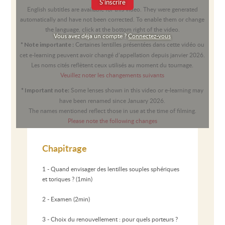
S'inscrire
English subtitles are available for this video. They were generated
automatically and have not been corrected. To enable them or change
the language, click at the bottom right of the video.
Vous avez déja un compte ?
Connectez-vous
Certaines lentilles présentées dans cette vidéo ou
* Note importante :
cet e-learning peuvent avoir changé d’appellation depuis janvier 2026.
Les noms cités reflètent ceux utilisés au moment du tournage.
Veuillez noter les changements suivants
Some lenses shown in this video or e-learning may
* Important note:
have been renamed since January 2026.
The names mentioned reflect those in use at the time of filming.
Please note the following changes
Chapitrage
1 - Quand envisager des lentilles souples sphériques
et toriques ? (1min)
2 - Examen (2min)
3 - Choix du renouvellement : pour quels porteurs ?