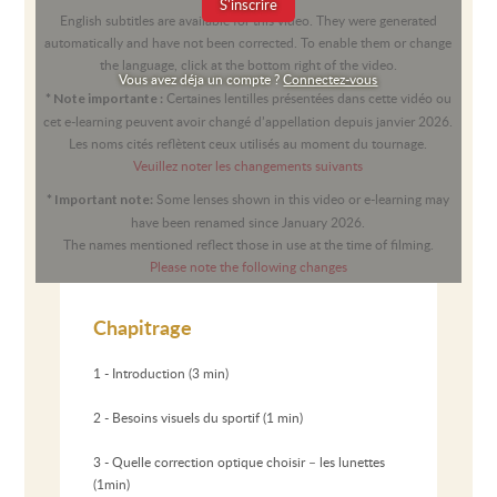
S'inscrire
English subtitles are available for this video. They were generated
automatically and have not been corrected. To enable them or change
the language, click at the bottom right of the video.
Vous avez déja un compte ?
Connectez-vous
Certaines lentilles présentées dans cette vidéo ou
* Note importante :
cet e-learning peuvent avoir changé d’appellation depuis janvier 2026.
Les noms cités reflètent ceux utilisés au moment du tournage.
Veuillez noter les changements suivants
Some lenses shown in this video or e-learning may
* Important note:
have been renamed since January 2026.
The names mentioned reflect those in use at the time of filming.
Please note the following changes
Chapitrage
1 - Introduction (3 min)
2 - Besoins visuels du sportif (1 min)
3 - Quelle correction optique choisir – les lunettes
(1min)