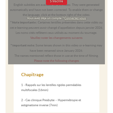
S'inscrire
English subtitles are available for this video. They were generated
automatically and have not been corrected. To enable them or change
the language, click at the bottom right of the video.
Vous avez déja un compte ?
Connectez-vous
Certaines lentilles présentées dans cette vidéo ou
* Note importante :
cet e-learning peuvent avoir changé d’appellation depuis janvier 2026.
Les noms cités reflètent ceux utilisés au moment du tournage.
Veuillez noter les changements suivants
Some lenses shown in this video or e-learning may
* Important note:
have been renamed since January 2026.
The names mentioned reflect those in use at the time of filming.
Please note the following changes
Chapitrage
1 - Rappels sur les lentilles rigides perméables
multifocales (16min)
2 - Cas clinique Presbytie – Hypermétropie et
astigmatisme inverse (7min)